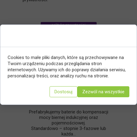
polityka prywatności
Zgoda na pliki cookie
Cookies to małe pliki danych, które są przechowywane na
Twoim urządzeniu podczas przeglądania stron
internetowych. Używamy ich do poprawy działania serwisu,
personalizacji treści, oraz analizy ruchu na stronie.
Dostosuj
Zezwól na wszystkie
Prefabrykacja Baterii
Prefabrykujemy baterie do kompensacji
mocy biernej indukcyjnej oraz
pojemnościowej.
Standardowo – stopnie 3-fazowe lub
każda...